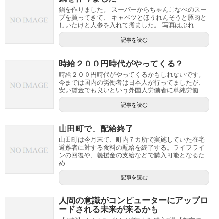
鍋を作りました。 スーパーからちゃんこなべのスー
プを買ってきて、 キャベツとほうれんそうと豚肉と
しいたけと人参を入れて煮ました。 写真はぶれ...
記事を読む
時給２００円時代がやってくる？
時給２００円時代がやってくるかもしれないです。
今までは国内の労働者は日本人が行ってましたが、
安い賃金でも良いという外国人労働者に単純労働...
記事を読む
山田町で、配給終了
山田町は今月末で、町内７カ所で実施していた在宅
避難者に対する食料の配給を終了する。ライフライ
ンの回復や、義援金の支給などで購入可能となるた
め...
記事を読む
人間の意識がコンピューターにアップロ
ードされる未来が来るかも