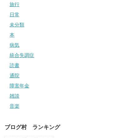
旅行
日常
未分類
本
病気
統合失調症
読書
通院
障害年金
雑談
音楽
ブログ村 ランキング