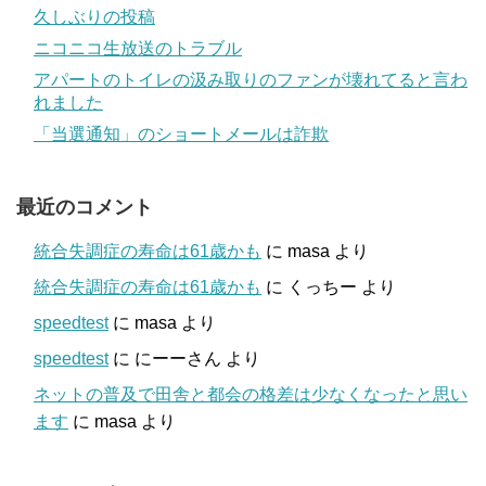
久しぶりの投稿
ニコニコ生放送のトラブル
アパートのトイレの汲み取りのファンが壊れてると言わ
れました
「当選通知」のショートメールは詐欺
最近のコメント
統合失調症の寿命は61歳かも
に
masa
より
統合失調症の寿命は61歳かも
に
くっちー
より
speedtest
に
masa
より
speedtest
に
にーーさん
より
ネットの普及で田舎と都会の格差は少なくなったと思い
ます
に
masa
より