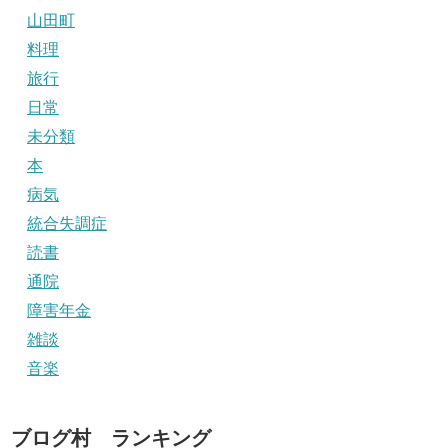
山田町
料理
旅行
日常
未分類
本
病気
統合失調症
読書
通院
障害年金
雑談
音楽
ブログ村 ランキング