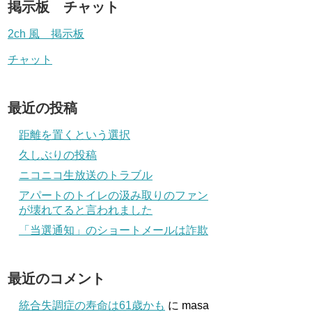
掲示板 チャット
2ch 風 掲示板
チャット
最近の投稿
距離を置くという選択
久しぶりの投稿
ニコニコ生放送のトラブル
アパートのトイレの汲み取りのファン
が壊れてると言われました
「当選通知」のショートメールは詐欺
最近のコメント
統合失調症の寿命は61歳かも
に
masa