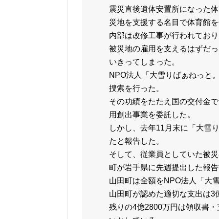
震災直後遺体安置所になった体
災地を支援する名目で体育館を
内部は改修工事が行われており、
被災地の雇用を支えるはずだっ
いきってしまった。
NPO法人「大雪りばぁねっと
捜索を行った。
その功績をたたえ国の交付金で
用創出事業を委託した。
しかし、去年11月末に「大雪り
たと報告した。
そして、従業員としていた被災
町が岩手県に先週提出した報告
山田町は全額をNPO法人「大
山田町が認めた適切な支出は3億
残りの4億2800万円は領収