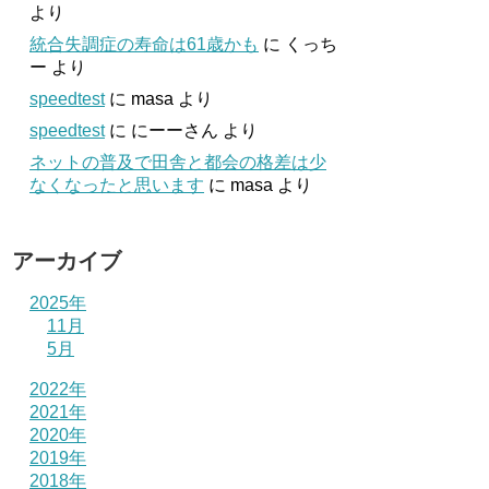
より
統合失調症の寿命は61歳かも
に
くっち
ー
より
speedtest
に
masa
より
speedtest
に
にーーさん
より
ネットの普及で田舎と都会の格差は少
なくなったと思います
に
masa
より
アーカイブ
2025年
11月
5月
2022年
2021年
2020年
2019年
2018年