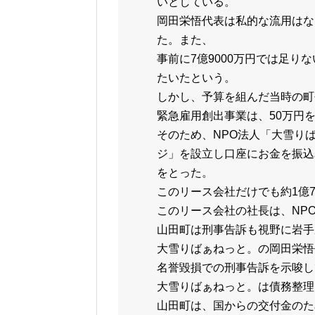
いとしている。
岡田栄悟代表は私的な流用はな
た。また、
事前に7億9000万円では足
たいたという。
しかし、予算を組んだ当時の町
緊急雇用創出事業は、50万円
そのため、NPO法人「大雪り
ジ」を設立し口座にお金を振込
をとった。
このリース会社だけでも約1億7
このリース会社の社長は、NP
山田町は刑事告訴も視野に岩手
大雪りばぁねっと。の岡田栄悟
名誉毀損での刑事告訴を示唆し
大雪りばぁねっと。は債務整理
山田町は、国からの交付金のた