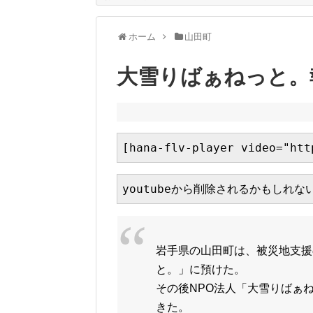
ホーム
山田町
大雪りばぁねっと。
[hana-flv-player video="htt
youtubeから削除されるかもしれ
岩手県の山田町は、被災地支援の
と。」に預けた。
その後NPO法人「大雪りばぁ
きた。