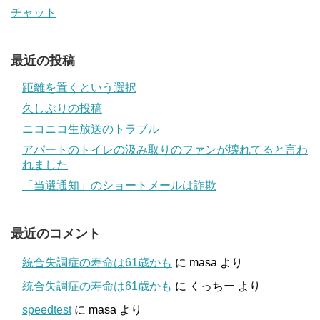
チャット
最近の投稿
距離を置くという選択
久しぶりの投稿
ニコニコ生放送のトラブル
アパートのトイレの汲み取りのファンが壊れてると言わ
れました
「当選通知」のショートメールは詐欺
最近のコメント
統合失調症の寿命は61歳かも
に
masa
より
統合失調症の寿命は61歳かも
に
くっちー
より
speedtest
に
masa
より