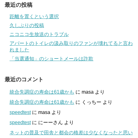
最近の投稿
距離を置くという選択
久しぶりの投稿
ニコニコ生放送のトラブル
アパートのトイレの汲み取りのファンが壊れてると言わ
れました
「当選通知」のショートメールは詐欺
最近のコメント
統合失調症の寿命は61歳かも
に
masa
より
統合失調症の寿命は61歳かも
に
くっちー
より
speedtest
に
masa
より
speedtest
に
にーーさん
より
ネットの普及で田舎と都会の格差は少なくなったと思い