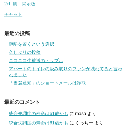
2ch 風 掲示板
チャット
最近の投稿
距離を置くという選択
久しぶりの投稿
ニコニコ生放送のトラブル
アパートのトイレの汲み取りのファンが壊れてると言わ
れました
「当選通知」のショートメールは詐欺
最近のコメント
統合失調症の寿命は61歳かも
に
masa
より
統合失調症の寿命は61歳かも
に
くっちー
より