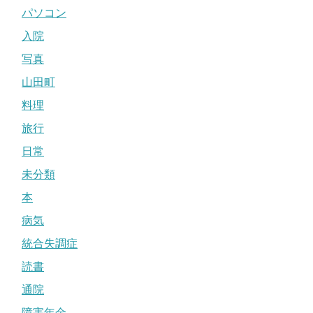
パソコン
入院
写真
山田町
料理
旅行
日常
未分類
本
病気
統合失調症
読書
通院
障害年金