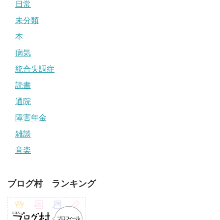
日常
未分類
本
病気
統合失調症
読書
通院
障害年金
雑談
音楽
ブログ村 ランキング