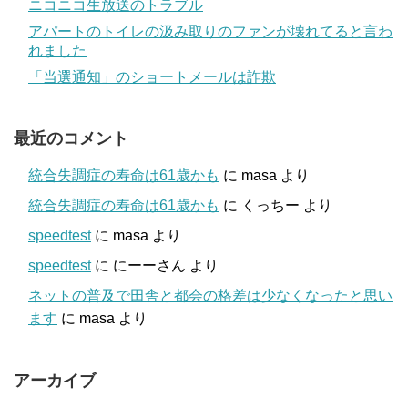
ニコニコ生放送のトラブル
アパートのトイレの汲み取りのファンが壊れてると言わ
れました
「当選通知」のショートメールは詐欺
最近のコメント
統合失調症の寿命は61歳かも
に
masa
より
統合失調症の寿命は61歳かも
に
くっちー
より
speedtest
に
masa
より
speedtest
に
にーーさん
より
ネットの普及で田舎と都会の格差は少なくなったと思い
ます
に
masa
より
アーカイブ