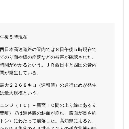
午後５時現在
西日本高速道路の管内では８日午後５時現在で
でのり面や橋の崩落などの被害が確認された。
時間がかかるという。ＪＲ西日本と四国の管内
間が発生している。
最大２２６８キロ（速報値）の通行止めが発生
は最大規模という。
ェンジ（ＩＣ）－新宮ＩＣ間の上り線にある立
豊町）では道路脇の斜面が崩れ、路面が長さ約
トン）にわたって崩落した。高知県によると、
たため４集落の４９世帯７２人の孤立状態が続