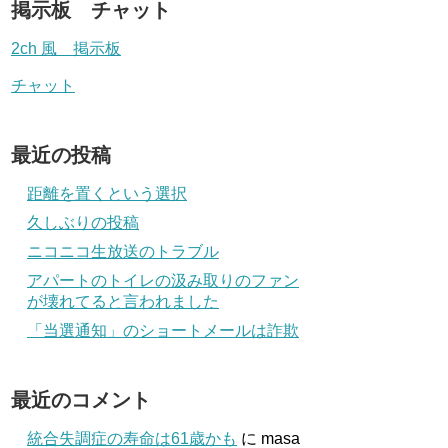
掲示板 チャット
2ch 風 掲示板
チャット
最近の投稿
距離を置くという選択
久しぶりの投稿
ニコニコ生放送のトラブル
アパートのトイレの汲み取りのファン
が壊れてると言われました
「当選通知」のショートメールは詐欺
最近のコメント
統合失調症の寿命は61歳かも
に
masa