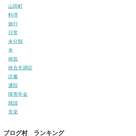
山田町
料理
旅行
日常
未分類
本
病気
統合失調症
読書
通院
障害年金
雑談
音楽
ブログ村 ランキング