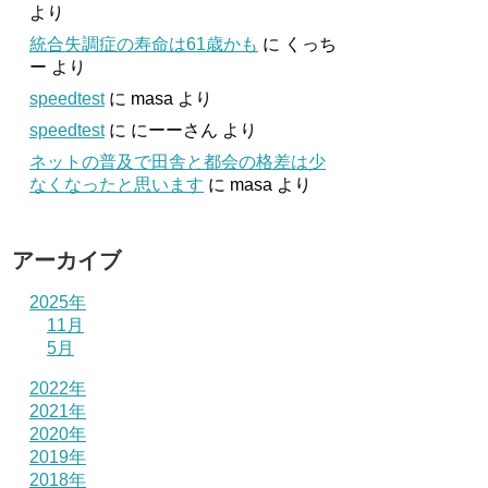
より
統合失調症の寿命は61歳かも
に
くっち
ー
より
speedtest
に
masa
より
speedtest
に
にーーさん
より
ネットの普及で田舎と都会の格差は少
なくなったと思います
に
masa
より
アーカイブ
2025年
11月
5月
2022年
2021年
2020年
2019年
2018年