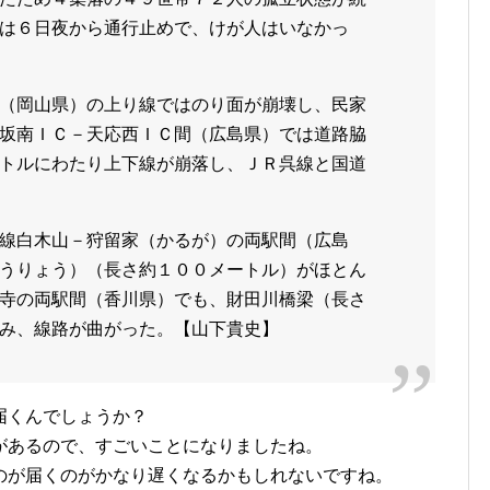
は６日夜から通行止めで、けが人はいなかっ
（岡山県）の上り線ではのり面が崩壊し、民家
坂南ＩＣ－天応西ＩＣ間（広島県）では道路脇
トルにわたり上下線が崩落し、ＪＲ呉線と国道
線白木山－狩留家（かるが）の両駅間（広島
うりょう）（長さ約１００メートル）がほとん
寺の両駅間（香川県）でも、財田川橋梁（長さ
み、線路が曲がった。【山下貴史】
届くんでしょうか？
があるので、すごいことになりましたね。
のが届くのがかなり遅くなるかもしれないですね。