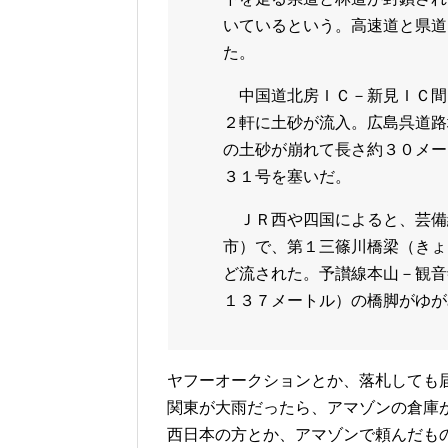
いているという。高速道と県道
た。
中国道北房ＩＣ－新見ＩＣ間
２軒に土砂が流入。広島呉道路
の土砂が崩れて長さ約３０メー
３１号を塞いだ。
ＪＲ西や四国によると、芸備
市）で、第１三篠川橋梁（きょ
ど流された。予讃線本山－観音
１３７メートル）の橋脚がゆが
ヤフーオークションとか、落札しても
関東が大雨だったら、アマゾンの倉庫
西日本の方とか、アマゾンで頼んだも