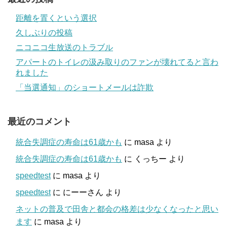
距離を置くという選択
久しぶりの投稿
ニコニコ生放送のトラブル
アパートのトイレの汲み取りのファンが壊れてると言わ
れました
「当選通知」のショートメールは詐欺
最近のコメント
統合失調症の寿命は61歳かも
に
masa
より
統合失調症の寿命は61歳かも
に
くっちー
より
speedtest
に
masa
より
speedtest
に
にーーさん
より
ネットの普及で田舎と都会の格差は少なくなったと思い
ます
に
masa
より