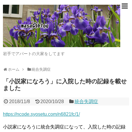
岩手でアパートの大家をしてます
ホーム
統合失調症
「小説家になろう」に入院した時の記録を載せ
ました
2018/11/8
2020/10/28
統合失調症
https://ncode.syosetu.com/n6821fc/1/
小説家になろうに統合失調症になって、入院した時の記録