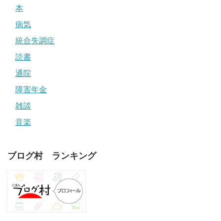
本
病気
統合失調症
読書
通院
障害年金
雑談
音楽
ブログ村 ランキング