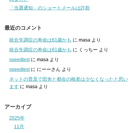
「当選通知」のショートメールは詐欺
最近のコメント
統合失調症の寿命は61歳かも
に
masa
より
統合失調症の寿命は61歳かも
に
くっちー
より
speedtest
に
masa
より
speedtest
に
にーーさん
より
ネットの普及で田舎と都会の格差は少なくなったと思い
ます
に
masa
より
アーカイブ
2025年
11月