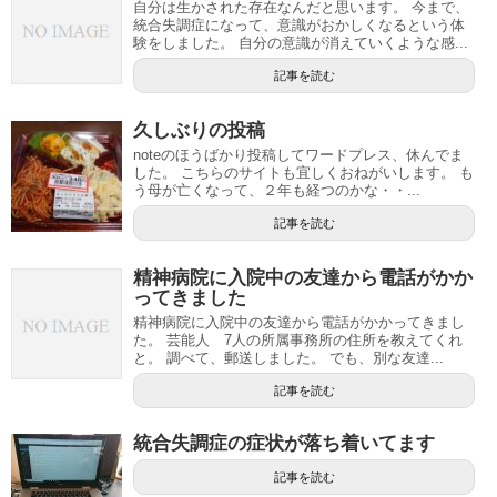
自分は生かされた存在なんだと思います。 今まで、
統合失調症になって、意識がおかしくなるという体
験をしました。 自分の意識が消えていくような感...
記事を読む
久しぶりの投稿
noteのほうばかり投稿してワードプレス、休んでま
した。 こちらのサイトも宜しくおねがいします。 も
う母が亡くなって、２年も経つのかな・・...
記事を読む
精神病院に入院中の友達から電話がかか
ってきました
精神病院に入院中の友達から電話がかかってきまし
た。 芸能人 7人の所属事務所の住所を教えてくれ
と。 調べて、郵送しました。 でも、別な友達...
記事を読む
統合失調症の症状が落ち着いてます
記事を読む