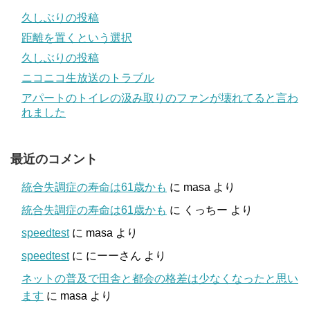
久しぶりの投稿
距離を置くという選択
久しぶりの投稿
ニコニコ生放送のトラブル
アパートのトイレの汲み取りのファンが壊れてると言わ
れました
最近のコメント
統合失調症の寿命は61歳かも
に
masa
より
統合失調症の寿命は61歳かも
に
くっちー
より
speedtest
に
masa
より
speedtest
に
にーーさん
より
ネットの普及で田舎と都会の格差は少なくなったと思い
ます
に
masa
より