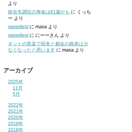
より
統合失調症の寿命は61歳かも
に
くっち
ー
より
speedtest
に
masa
より
speedtest
に
にーーさん
より
ネットの普及で田舎と都会の格差は少
なくなったと思います
に
masa
より
アーカイブ
2025年
11月
5月
2022年
2021年
2020年
2019年
2018年