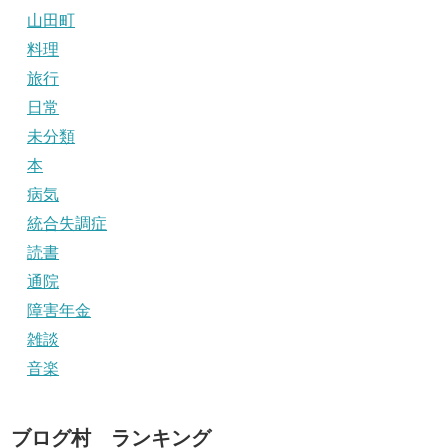
山田町
料理
旅行
日常
未分類
本
病気
統合失調症
読書
通院
障害年金
雑談
音楽
ブログ村 ランキング