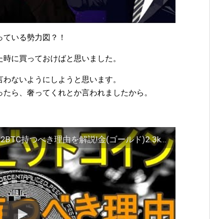
っている勢力図？！
た時に買っておけばと思いました。
言わないようにしようと思います。
ったら、奢ってくれとか言われましたから。
。
仮想通貨ビットコイン(Bitcoin)を0.2BTC持つべき理由を解説!金(ゴールド)2.3kgに相当!!老後資金2000万円を今備蓄するチャンス!!