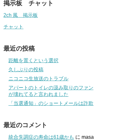
掲示板 チャット
2ch 風 掲示板
チャット
最近の投稿
距離を置くという選択
久しぶりの投稿
ニコニコ生放送のトラブル
アパートのトイレの汲み取りのファン
が壊れてると言われました
「当選通知」のショートメールは詐欺
最近のコメント
統合失調症の寿命は61歳かも
に
masa