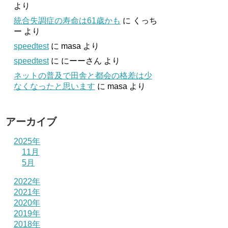
より
統合失調症の寿命は61歳かも
に
くっち
ー
より
speedtest
に
masa
より
speedtest
に
にーーさん
より
ネットの普及で田舎と都会の格差は少
なくなったと思います
に
masa
より
アーカイブ
2025年
11月
5月
2022年
2021年
2020年
2019年
2018年