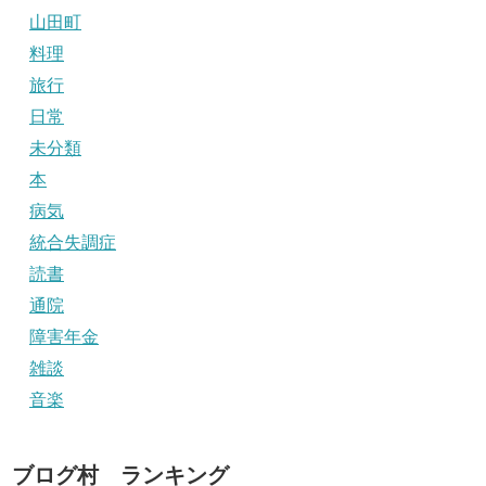
山田町
料理
旅行
日常
未分類
本
病気
統合失調症
読書
通院
障害年金
雑談
音楽
ブログ村 ランキング