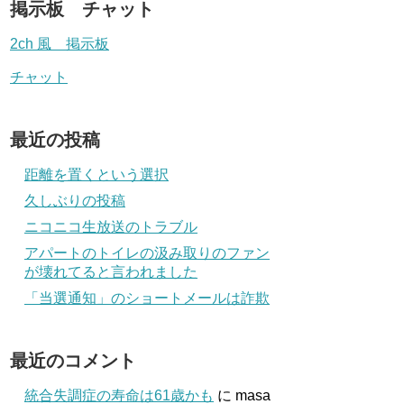
掲示板 チャット
2ch 風 掲示板
チャット
最近の投稿
距離を置くという選択
久しぶりの投稿
ニコニコ生放送のトラブル
アパートのトイレの汲み取りのファン
が壊れてると言われました
「当選通知」のショートメールは詐欺
最近のコメント
統合失調症の寿命は61歳かも
に
masa