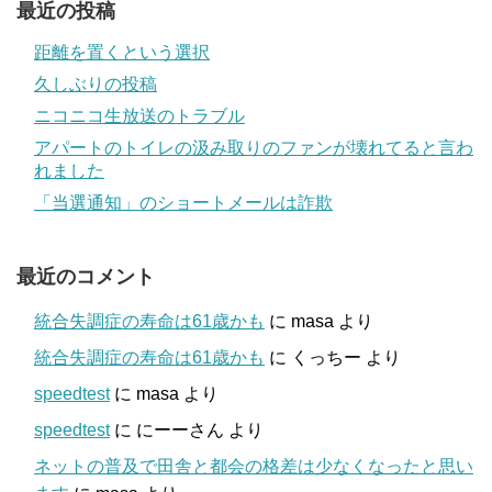
最近の投稿
距離を置くという選択
久しぶりの投稿
ニコニコ生放送のトラブル
アパートのトイレの汲み取りのファンが壊れてると言わ
れました
「当選通知」のショートメールは詐欺
最近のコメント
統合失調症の寿命は61歳かも
に
masa
より
統合失調症の寿命は61歳かも
に
くっちー
より
speedtest
に
masa
より
speedtest
に
にーーさん
より
ネットの普及で田舎と都会の格差は少なくなったと思い