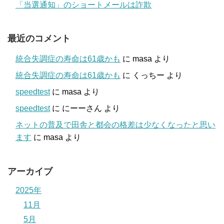
「当選通知」のショートメールは詐欺
最近のコメント
統合失調症の寿命は61歳かも
に
masa
より
統合失調症の寿命は61歳かも
に
くっちー
より
speedtest
に
masa
より
speedtest
に
にーーさん
より
ネットの普及で田舎と都会の格差は少なくなったと思い
ます
に
masa
より
アーカイブ
2025年
11月
5月