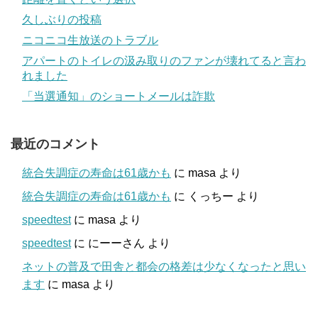
久しぶりの投稿
ニコニコ生放送のトラブル
アパートのトイレの汲み取りのファンが壊れてると言わ
れました
「当選通知」のショートメールは詐欺
最近のコメント
統合失調症の寿命は61歳かも
に
masa
より
統合失調症の寿命は61歳かも
に
くっちー
より
speedtest
に
masa
より
speedtest
に
にーーさん
より
ネットの普及で田舎と都会の格差は少なくなったと思い
ます
に
masa
より