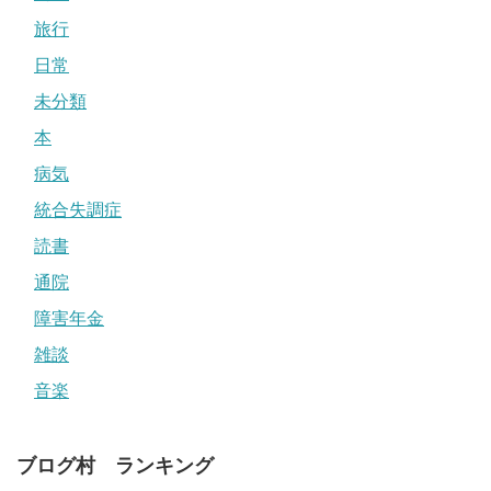
旅行
日常
未分類
本
病気
統合失調症
読書
通院
障害年金
雑談
音楽
ブログ村 ランキング