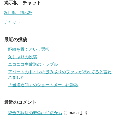
掲示板 チャット
2ch 風 掲示板
チャット
最近の投稿
距離を置くという選択
久しぶりの投稿
ニコニコ生放送のトラブル
アパートのトイレの汲み取りのファンが壊れてると言わ
れました
「当選通知」のショートメールは詐欺
最近のコメント
統合失調症の寿命は61歳かも
に
masa
より