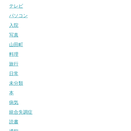
テレビ
パソコン
入院
写真
山田町
料理
旅行
日常
未分類
本
病気
統合失調症
読書