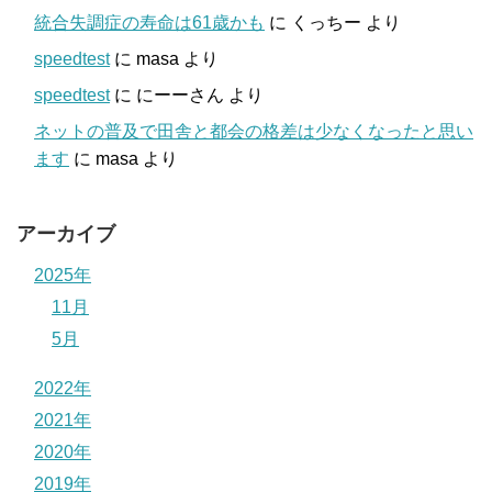
統合失調症の寿命は61歳かも
に
くっちー
より
speedtest
に
masa
より
speedtest
に
にーーさん
より
ネットの普及で田舎と都会の格差は少なくなったと思い
ます
に
masa
より
アーカイブ
2025年
11月
5月
2022年
2021年
2020年
2019年