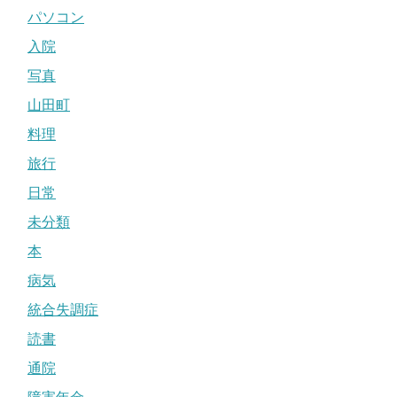
パソコン
入院
写真
山田町
料理
旅行
日常
未分類
本
病気
統合失調症
読書
通院