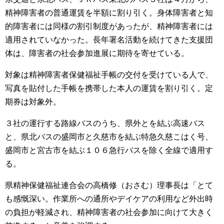
精神障害者の普通運賃を半額に割り引く。身体障害者と知
的障害者には同様の割引制度があったが、精神障害者には
適用されていなかった。長年署名活動を続けてきた支援団
体は、障害者の社会参加進展に期待を寄せている。
対象は精神障害者保健福祉手帳の交付を受けている人で、
写真を貼付した手帳を携帯した本人の運賃を割り引く。定
期券は対象外。
３社の運行する路線バスのうち、県外とを結ぶ高速バス
と、県北バスの盛岡市と久慈市を結ぶ特急久慈こはく号、
盛岡市と宮古市を結ぶ１０６急行バスを除く全線で適用す
る。
県精神保健福祉連合会の高橋修（おさむ）理事長は「とて
も感慨深い。作業所への通所やデイケアの利用など外出時
の負担が軽減され、精神障害者の社会参加に向けて大きく