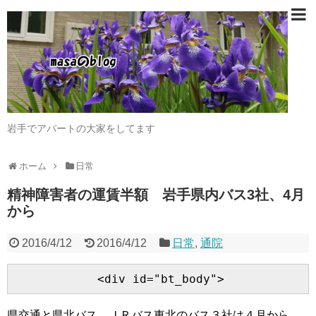
岩手でアパートの大家をしてます
ホーム
日常
精神障害者の運賃半額 岩手県内バス3社、4月
から
2016/4/12
2016/4/12
日常
,
通院
県交通と県北バス、ＪＲバス東北のバス３社は４月から、