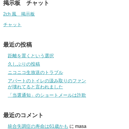
掲示板 チャット
2ch 風 掲示板
チャット
最近の投稿
距離を置くという選択
久しぶりの投稿
ニコニコ生放送のトラブル
アパートのトイレの汲み取りのファン
が壊れてると言われました
「当選通知」のショートメールは詐欺
最近のコメント
統合失調症の寿命は61歳かも
に
masa