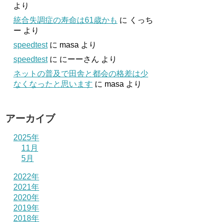
より
統合失調症の寿命は61歳かも
に
くっち
ー
より
speedtest
に
masa
より
speedtest
に
にーーさん
より
ネットの普及で田舎と都会の格差は少
なくなったと思います
に
masa
より
アーカイブ
2025年
11月
5月
2022年
2021年
2020年
2019年
2018年