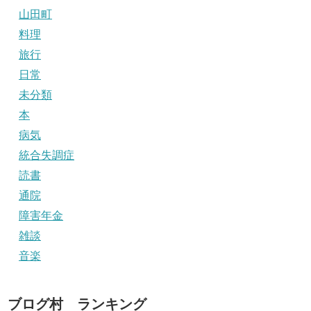
山田町
料理
旅行
日常
未分類
本
病気
統合失調症
読書
通院
障害年金
雑談
音楽
ブログ村 ランキング