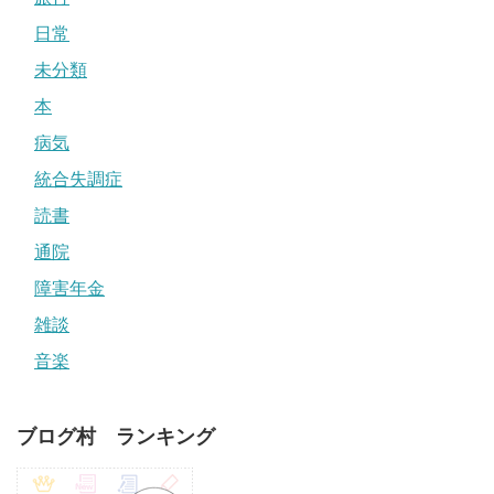
日常
未分類
本
病気
統合失調症
読書
通院
障害年金
雑談
音楽
ブログ村 ランキング