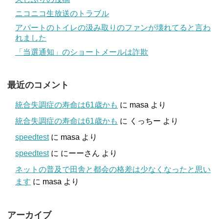
ニコニコ生放送のトラブル
アパートのトイレの汲み取りのファンが壊れてると言わ
れました
「当選通知」のショートメールは詐欺
最近のコメント
統合失調症の寿命は61歳かも
に
masa
より
統合失調症の寿命は61歳かも
に
くっちー
より
speedtest
に
masa
より
speedtest
に
にーーさん
より
ネットの普及で田舎と都会の格差は少なくなったと思い
ます
に
masa
より
アーカイブ