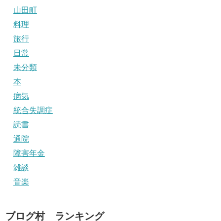
山田町
料理
旅行
日常
未分類
本
病気
統合失調症
読書
通院
障害年金
雑談
音楽
ブログ村 ランキング