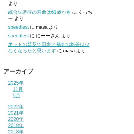
より
統合失調症の寿命は61歳かも
に
くっち
ー
より
speedtest
に
masa
より
speedtest
に
にーーさん
より
ネットの普及で田舎と都会の格差は少
なくなったと思います
に
masa
より
アーカイブ
2025年
11月
5月
2022年
2021年
2020年
2019年
2018年