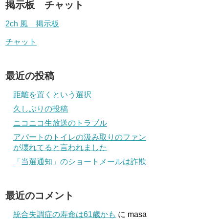
掲示板 チャット
2ch 風 掲示板
チャット
最近の投稿
距離を置くという選択
久しぶりの投稿
ニコニコ生放送のトラブル
アパートのトイレの汲み取りのファン
が壊れてると言われました
「当選通知」のショートメールは詐欺
最近のコメント
統合失調症の寿命は61歳かも
に
masa