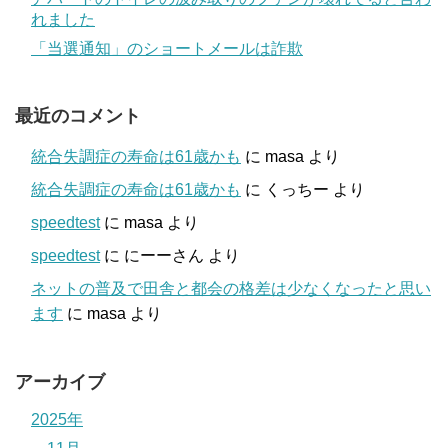
れました
「当選通知」のショートメールは詐欺
最近のコメント
統合失調症の寿命は61歳かも
に
masa
より
統合失調症の寿命は61歳かも
に
くっちー
より
speedtest
に
masa
より
speedtest
に
にーーさん
より
ネットの普及で田舎と都会の格差は少なくなったと思い
ます
に
masa
より
アーカイブ
2025年