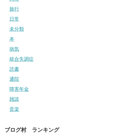
旅行
日常
未分類
本
病気
統合失調症
読書
通院
障害年金
雑談
音楽
ブログ村 ランキング