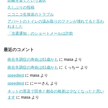
距離を置くという選択
久しぶりの投稿
ニコニコ生放送のトラブル
アパートのトイレの汲み取りのファンが壊れてると言わ
れました
「当選通知」のショートメールは詐欺
最近のコメント
統合失調症の寿命は61歳かも
に
masa
より
統合失調症の寿命は61歳かも
に
くっちー
より
speedtest
に
masa
より
speedtest
に
にーーさん
より
ネットの普及で田舎と都会の格差は少なくなったと思い
ます
に
masa
より