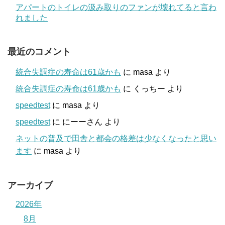
アパートのトイレの汲み取りのファンが壊れてると言わ
れました
最近のコメント
統合失調症の寿命は61歳かも
に
masa
より
統合失調症の寿命は61歳かも
に
くっちー
より
speedtest
に
masa
より
speedtest
に
にーーさん
より
ネットの普及で田舎と都会の格差は少なくなったと思い
ます
に
masa
より
アーカイブ
2026年
8月