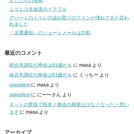
久しぶりの投稿
ニコニコ生放送のトラブル
アパートのトイレの汲み取りのファンが壊れてると言わ
れました
「当選通知」のショートメールは詐欺
最近のコメント
統合失調症の寿命は61歳かも
に
masa
より
統合失調症の寿命は61歳かも
に
くっちー
より
speedtest
に
masa
より
speedtest
に
にーーさん
より
ネットの普及で田舎と都会の格差は少なくなったと思い
ます
に
masa
より
アーカイブ