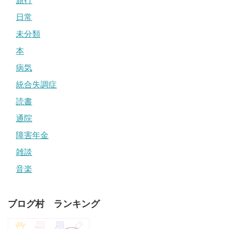
旅行
日常
未分類
本
病気
統合失調症
読書
通院
障害年金
雑談
音楽
ブログ村 ランキング