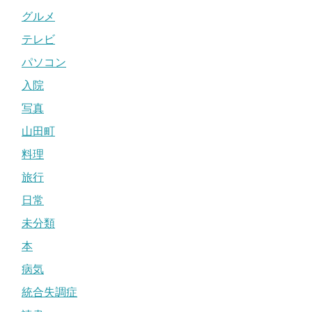
グルメ
テレビ
パソコン
入院
写真
山田町
料理
旅行
日常
未分類
本
病気
統合失調症