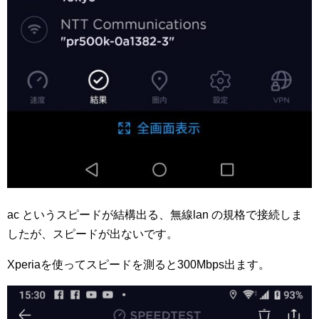
ac というスピードが結構出る、無線lan の規格で接続しま
したが、スピードが出ないです。
Xperiaを使ってスピードを測ると300Mbps出ます。