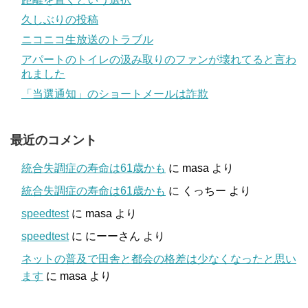
久しぶりの投稿
ニコニコ生放送のトラブル
アパートのトイレの汲み取りのファンが壊れてると言わ
れました
「当選通知」のショートメールは詐欺
最近のコメント
統合失調症の寿命は61歳かも
に
masa
より
統合失調症の寿命は61歳かも
に
くっちー
より
speedtest
に
masa
より
speedtest
に
にーーさん
より
ネットの普及で田舎と都会の格差は少なくなったと思い
ます
に
masa
より