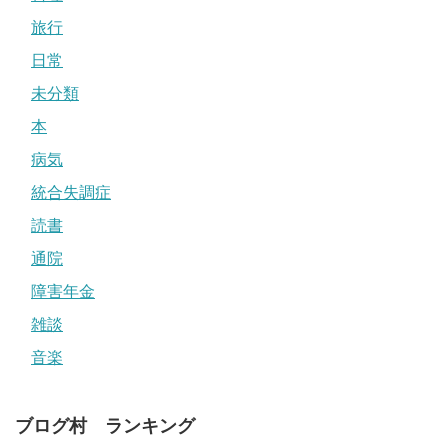
旅行
日常
未分類
本
病気
統合失調症
読書
通院
障害年金
雑談
音楽
ブログ村 ランキング