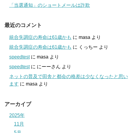
「当選通知」のショートメールは詐欺
最近のコメント
統合失調症の寿命は61歳かも
に
masa
より
統合失調症の寿命は61歳かも
に
くっちー
より
speedtest
に
masa
より
speedtest
に
にーーさん
より
ネットの普及で田舎と都会の格差は少なくなったと思い
ます
に
masa
より
アーカイブ
2025年
11月
5月