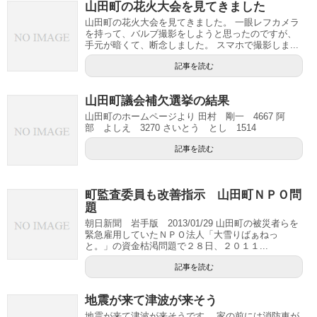
山田町の花火大会を見てきました
山田町の花火大会を見てきました。 一眼レフカメラ
を持って、バルブ撮影をしようと思ったのですが、
手元が暗くて、断念しました。 スマホで撮影しま...
記事を読む
山田町議会補欠選挙の結果
山田町のホームページより 田村 剛一 4667 阿
部 よしえ 3270 さいとう とし 1514
記事を読む
町監査委員も改善指示 山田町ＮＰＯ問
題
朝日新聞 岩手版 2013/01/29 山田町の被災者らを
緊急雇用していたＮＰＯ法人「大雪りばぁねっ
と。」の資金枯渇問題で２８日、２０１１...
記事を読む
地震が来て津波が来そう
地震が来て津波が来そうです。 家の前には消防車が