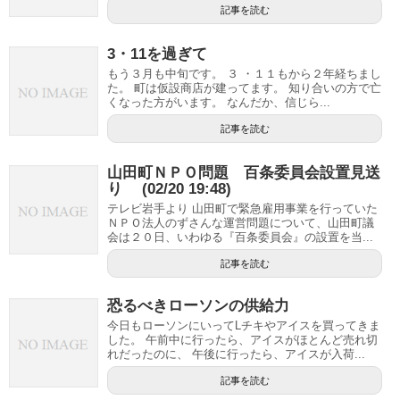
記事を読む
3・11を過ぎて
もう３月も中旬です。 ３ ・１１もから２年経ちまし
た。 町は仮設商店が建ってます。 知り合いの方で亡
くなった方がいます。 なんだか、信じら...
記事を読む
山田町ＮＰＯ問題 百条委員会設置見送
り (02/20 19:48)
テレビ岩手より 山田町で緊急雇用事業を行っていた
ＮＰＯ法人のずさんな運営問題について、山田町議
会は２０日、いわゆる『百条委員会』の設置を当...
記事を読む
恐るべきローソンの供給力
今日もローソンにいってLチキやアイスを買ってきま
した。 午前中に行ったら、アイスがほとんど売れ切
れだったのに、 午後に行ったら、アイスが入荷...
記事を読む