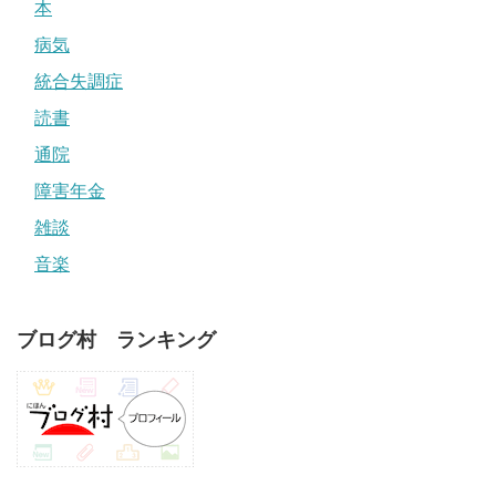
本
病気
統合失調症
読書
通院
障害年金
雑談
音楽
ブログ村 ランキング