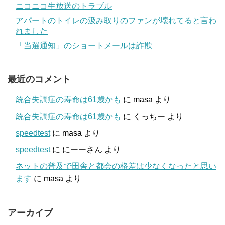
ニコニコ生放送のトラブル
アパートのトイレの汲み取りのファンが壊れてると言わ
れました
「当選通知」のショートメールは詐欺
最近のコメント
統合失調症の寿命は61歳かも
に
masa
より
統合失調症の寿命は61歳かも
に
くっちー
より
speedtest
に
masa
より
speedtest
に
にーーさん
より
ネットの普及で田舎と都会の格差は少なくなったと思い
ます
に
masa
より
アーカイブ