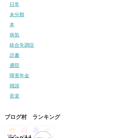
日常
未分類
本
病気
統合失調症
読書
通院
障害年金
雑談
音楽
ブログ村 ランキング