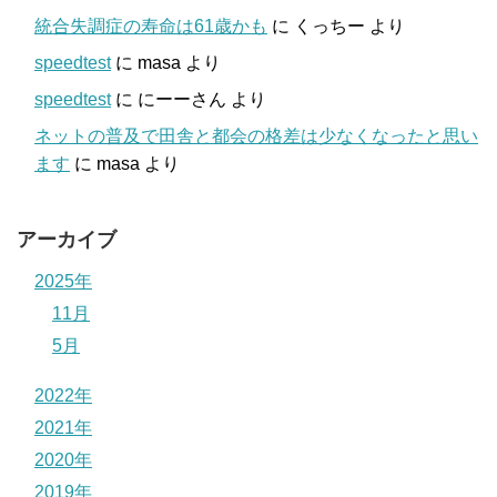
統合失調症の寿命は61歳かも
に
くっちー
より
speedtest
に
masa
より
speedtest
に
にーーさん
より
ネットの普及で田舎と都会の格差は少なくなったと思い
ます
に
masa
より
アーカイブ
2025年
11月
5月
2022年
2021年
2020年
2019年