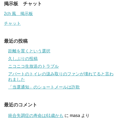
掲示板 チャット
2ch 風 掲示板
チャット
最近の投稿
距離を置くという選択
久しぶりの投稿
ニコニコ生放送のトラブル
アパートのトイレの汲み取りのファンが壊れてると言わ
れました
「当選通知」のショートメールは詐欺
最近のコメント
統合失調症の寿命は61歳かも
に
masa
より