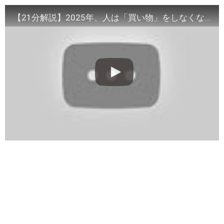
【21分解説】2025年、人は「買い物」をしなくなる｜望月智之 ～知らないと損する、近未来のお話～