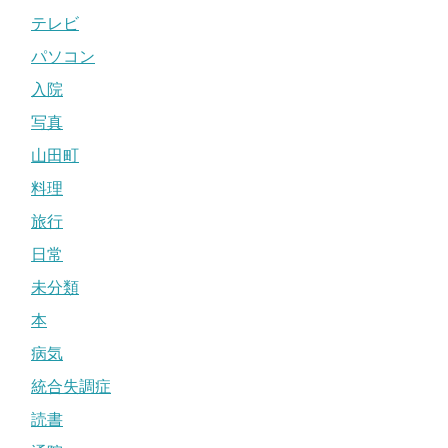
テレビ
パソコン
入院
写真
山田町
料理
旅行
日常
未分類
本
病気
統合失調症
読書