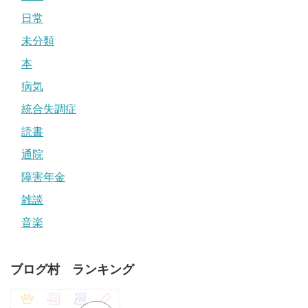
日常
未分類
本
病気
統合失調症
読書
通院
障害年金
雑談
音楽
ブログ村 ランキング