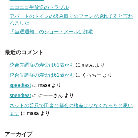
ニコニコ生放送のトラブル
アパートのトイレの汲み取りのファンが壊れてると言わ
れました
「当選通知」のショートメールは詐欺
最近のコメント
統合失調症の寿命は61歳かも
に
masa
より
統合失調症の寿命は61歳かも
に
くっちー
より
speedtest
に
masa
より
speedtest
に
にーーさん
より
ネットの普及で田舎と都会の格差は少なくなったと思い
ます
に
masa
より
アーカイブ