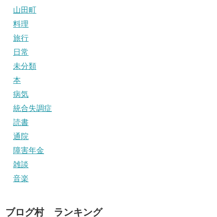
山田町
料理
旅行
日常
未分類
本
病気
統合失調症
読書
通院
障害年金
雑談
音楽
ブログ村 ランキング