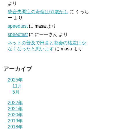
より
統合失調症の寿命は61歳かも
に
くっち
ー
より
speedtest
に
masa
より
speedtest
に
にーーさん
より
ネットの普及で田舎と都会の格差は少
なくなったと思います
に
masa
より
アーカイブ
2025年
11月
5月
2022年
2021年
2020年
2019年
2018年