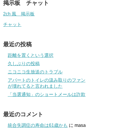
掲示板 チャット
2ch 風 掲示板
チャット
最近の投稿
距離を置くという選択
久しぶりの投稿
ニコニコ生放送のトラブル
アパートのトイレの汲み取りのファン
が壊れてると言われました
「当選通知」のショートメールは詐欺
最近のコメント
統合失調症の寿命は61歳かも
に
masa