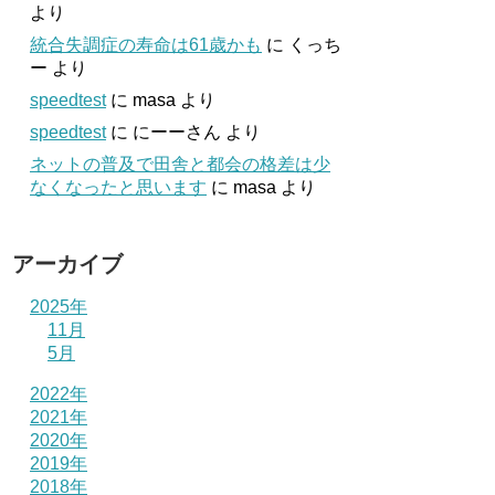
より
統合失調症の寿命は61歳かも
に
くっち
ー
より
speedtest
に
masa
より
speedtest
に
にーーさん
より
ネットの普及で田舎と都会の格差は少
なくなったと思います
に
masa
より
アーカイブ
2025年
11月
5月
2022年
2021年
2020年
2019年
2018年