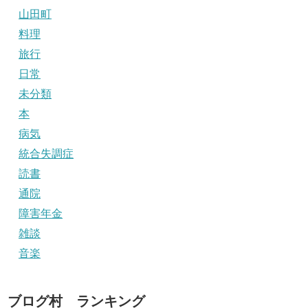
山田町
料理
旅行
日常
未分類
本
病気
統合失調症
読書
通院
障害年金
雑談
音楽
ブログ村 ランキング