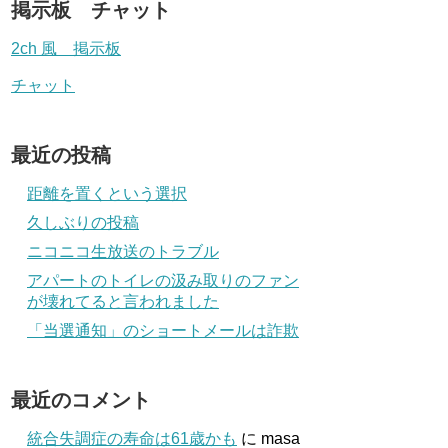
掲示板 チャット
2ch 風 掲示板
チャット
最近の投稿
距離を置くという選択
久しぶりの投稿
ニコニコ生放送のトラブル
アパートのトイレの汲み取りのファン
が壊れてると言われました
「当選通知」のショートメールは詐欺
最近のコメント
統合失調症の寿命は61歳かも
に
masa