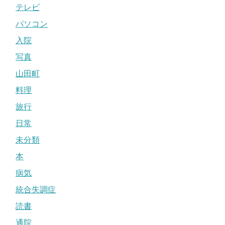
テレビ
パソコン
入院
写真
山田町
料理
旅行
日常
未分類
本
病気
統合失調症
読書
通院