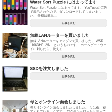
Water Sort Puzzle にはまってます
Water Sort Puzzle にはまってます。 YouTubeの広告
で表示されたので、ダウンロードしてしまいまし
た。 最初は簡単...
記事を読む
無線LANルーターを買いました
無線LANルーターをアマゾンで買いました。 WSR-
1166DHPL2/N というものです。 ホームゲートウェ
イに刺したら、使える...
記事を読む
SSDを注文しました
記事を読む
母とオンライン面会しました
母とオンライン面会しましたしました。 母は夜、寝
てくれているようです。 ワクチンも打ったと言って