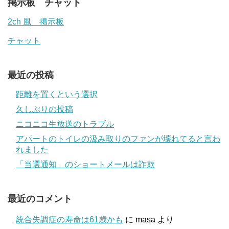
掲示板 チャット
2ch 風 掲示板
チャット
最近の投稿
距離を置くという選択
久しぶりの投稿
ニコニコ生放送のトラブル
アパートのトイレの汲み取りのファンが壊れてると言わ
れました
「当選通知」のショートメールは詐欺
最近のコメント
統合失調症の寿命は61歳かも
に
masa
より