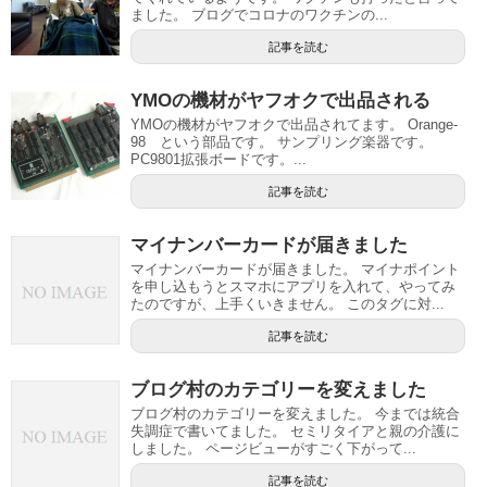
ました。 ブログでコロナのワクチンの...
記事を読む
YMOの機材がヤフオクで出品される
YMOの機材がヤフオクで出品されてます。 Orange-
98 という部品です。 サンプリング楽器です。
PC9801拡張ボードです。...
記事を読む
マイナンバーカードが届きました
マイナンバーカードが届きました。 マイナポイント
を申し込もうとスマホにアプリを入れて、やってみ
たのですが、上手くいきません。 このタグに対...
記事を読む
ブログ村のカテゴリーを変えました
ブログ村のカテゴリーを変えました。 今までは統合
失調症で書いてました。 セミリタイアと親の介護に
しました。 ページビューがすごく下がって...
記事を読む