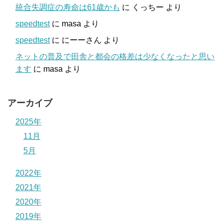
統合失調症の寿命は61歳かも
に
くっちー
より
speedtest
に
masa
より
speedtest
に
にーーさん
より
ネットの普及で田舎と都会の格差は少なくなったと思い
ます
に
masa
より
アーカイブ
2025年
11月
5月
2022年
2021年
2020年
2019年