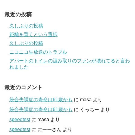
最近の投稿
久しぶりの投稿
距離を置くという選択
久しぶりの投稿
ニコニコ生放送のトラブル
アパートのトイレの汲み取りのファンが壊れてると言わ
れました
最近のコメント
統合失調症の寿命は61歳かも
に
masa
より
統合失調症の寿命は61歳かも
に
くっちー
より
speedtest
に
masa
より
speedtest
に
にーーさん
より