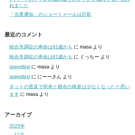
れました
「当選通知」のショートメールは詐欺
最近のコメント
統合失調症の寿命は61歳かも
に
masa
より
統合失調症の寿命は61歳かも
に
くっちー
より
speedtest
に
masa
より
speedtest
に
にーーさん
より
ネットの普及で田舎と都会の格差は少なくなったと思い
ます
に
masa
より
アーカイブ
2025年
11月