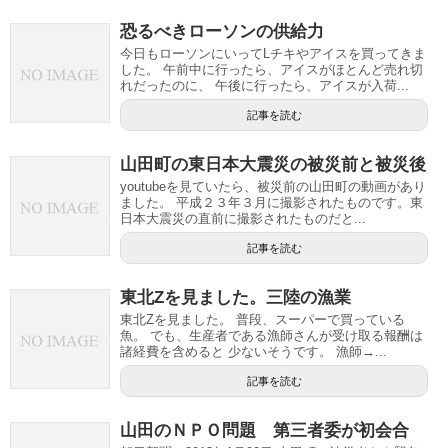
恐るべきローソンの供給力
今日もローソンにいってLチキやアイスを買ってきま
した。 午前中に行ったら、アイスがほとんど売れ切
れだったのに、 午後に行ったら、アイスが入荷...
記事を読む
山田町の東日本大震災の被災前と被災後
youtubeを見ていたら、被災前の山田町の動画があり
ました。 平成２３年３月に撮影されたものです。東
日本大震災の直前に撮影されたものだと...
記事を読む
東北Zを見ました。三陸の漁業
東北Zを見ました。 普段、スーパーで買っている
魚。 でも、生産者である漁師さんが受け取る報酬は
諸経費を含めると 少ないそうです。 漁師→...
記事を読む
山田のＮＰＯ問題 第三者委が初会合