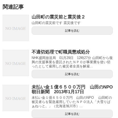
関連記事
山田町の震災前と震災後２
山田町の震災前です 震災後です
記事を読む
不適切処理で町職員懲戒処分
NHK盛岡放送局 01月29日 12時27分 山田町から復
興の支援事業を委託されたＮＰＯが事業費を使い切
ったとして雇用した被災者全員を解雇...
記事を読む
未払い金１億６５００万円 山田のNPO
朝日新聞 2013年1月17日
未払い金１億６５００万円 山田のNPO 山田町の
被災者らを緊急雇用していたＮＰＯ法人「大雪りば
ぁねっと。」（北海道旭川市）...
記事を読む