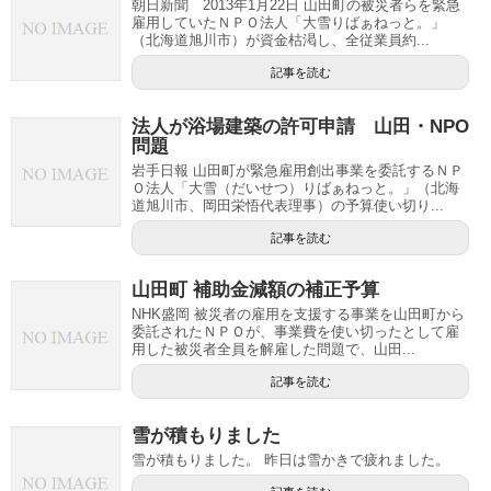
朝日新聞 2013年1月22日 山田町の被災者らを緊急
雇用していたＮＰＯ法人「大雪りばぁねっと。」
（北海道旭川市）が資金枯渇し、全従業員約...
記事を読む
法人が浴場建築の許可申請 山田・NPO
問題
岩手日報 山田町が緊急雇用創出事業を委託するＮＰ
Ｏ法人「大雪（だいせつ）りばぁねっと。」（北海
道旭川市、岡田栄悟代表理事）の予算使い切り...
記事を読む
山田町 補助金減額の補正予算
NHK盛岡 被災者の雇用を支援する事業を山田町から
委託されたＮＰＯが、事業費を使い切ったとして雇
用した被災者全員を解雇した問題で、山田...
記事を読む
雪が積もりました
雪が積もりました。 昨日は雪かきで疲れました。