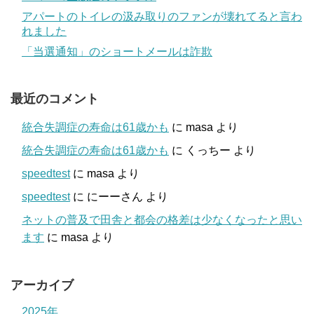
アパートのトイレの汲み取りのファンが壊れてると言わ
れました
「当選通知」のショートメールは詐欺
最近のコメント
統合失調症の寿命は61歳かも
に
masa
より
統合失調症の寿命は61歳かも
に
くっちー
より
speedtest
に
masa
より
speedtest
に
にーーさん
より
ネットの普及で田舎と都会の格差は少なくなったと思い
ます
に
masa
より
アーカイブ
2025年