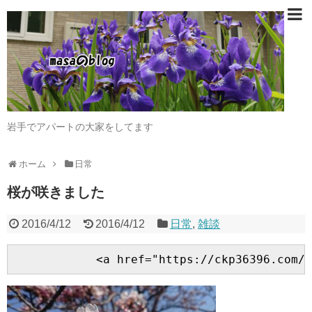
岩手でアパートの大家をしてます
ホーム
日常
桜が咲きました
2016/4/12
2016/4/12
日常
,
雑談