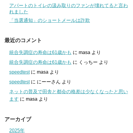
アパートのトイレの汲み取りのファンが壊れてると言わ
れました
「当選通知」のショートメールは詐欺
最近のコメント
統合失調症の寿命は61歳かも
に
masa
より
統合失調症の寿命は61歳かも
に
くっちー
より
speedtest
に
masa
より
speedtest
に
にーーさん
より
ネットの普及で田舎と都会の格差は少なくなったと思い
ます
に
masa
より
アーカイブ
2025年