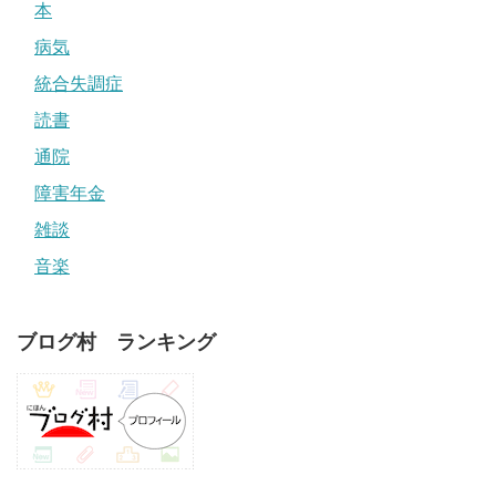
本
病気
統合失調症
読書
通院
障害年金
雑談
音楽
ブログ村 ランキング