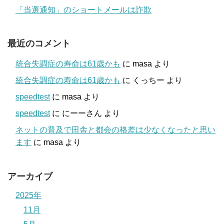
「当選通知」のショートメールは詐欺
最近のコメント
統合失調症の寿命は61歳かも
に
masa
より
統合失調症の寿命は61歳かも
に
くっちー
より
speedtest
に
masa
より
speedtest
に
にーーさん
より
ネットの普及で田舎と都会の格差は少なくなったと思い
ます
に
masa
より
アーカイブ
2025年
11月