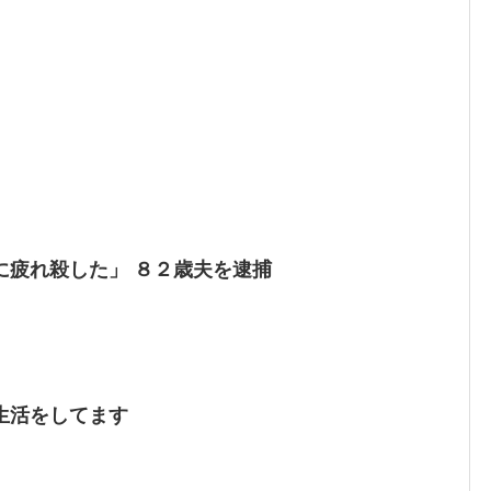
に疲れ殺した」 ８２歳夫を逮捕
生活をしてます