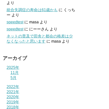
より
統合失調症の寿命は61歳かも
に
くっち
ー
より
speedtest
に
masa
より
speedtest
に
にーーさん
より
ネットの普及で田舎と都会の格差は少
なくなったと思います
に
masa
より
アーカイブ
2025年
11月
5月
2022年
2021年
2020年
2019年
2018年