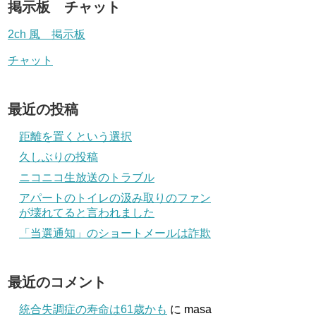
掲示板 チャット
2ch 風 掲示板
チャット
最近の投稿
距離を置くという選択
久しぶりの投稿
ニコニコ生放送のトラブル
アパートのトイレの汲み取りのファン
が壊れてると言われました
「当選通知」のショートメールは詐欺
最近のコメント
統合失調症の寿命は61歳かも
に
masa