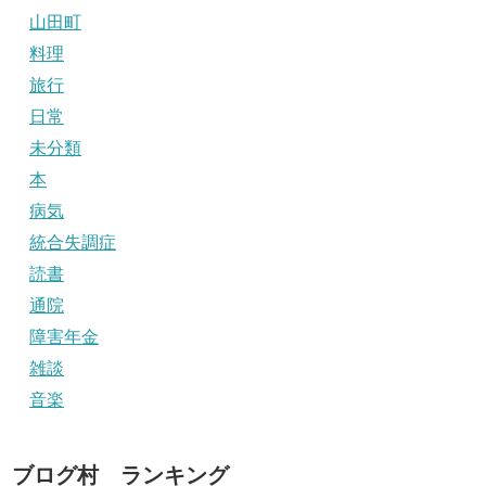
山田町
料理
旅行
日常
未分類
本
病気
統合失調症
読書
通院
障害年金
雑談
音楽
ブログ村 ランキング