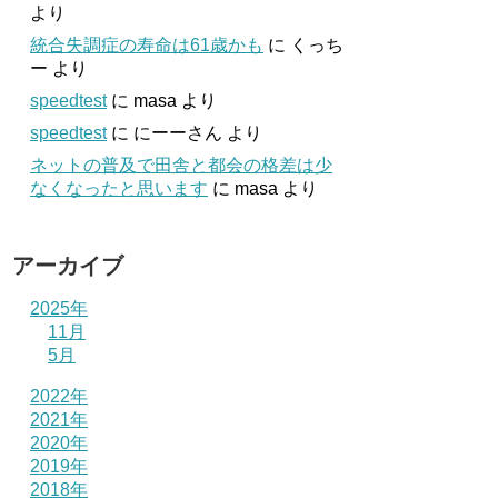
より
統合失調症の寿命は61歳かも
に
くっち
ー
より
speedtest
に
masa
より
speedtest
に
にーーさん
より
ネットの普及で田舎と都会の格差は少
なくなったと思います
に
masa
より
アーカイブ
2025年
11月
5月
2022年
2021年
2020年
2019年
2018年