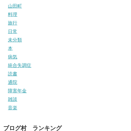
山田町
料理
旅行
日常
未分類
本
病気
統合失調症
読書
通院
障害年金
雑談
音楽
ブログ村 ランキング