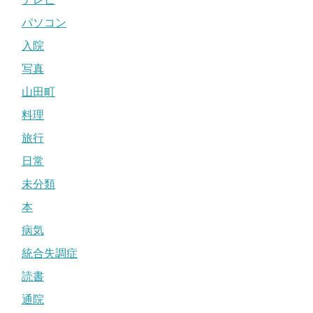
パソコン
入院
写真
山田町
料理
旅行
日常
未分類
本
病気
統合失調症
読書
通院