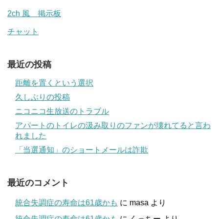
2ch 風 掲示板
チャット
最近の投稿
距離を置くという選択
久しぶりの投稿
ニコニコ生放送のトラブル
アパートのトイレの汲み取りのファンが壊れてると言わ
れました
「当選通知」のショートメールは詐欺
最近のコメント
統合失調症の寿命は61歳かも
に
masa
より
統合失調症の寿命は61歳かも
に
くっちー
より