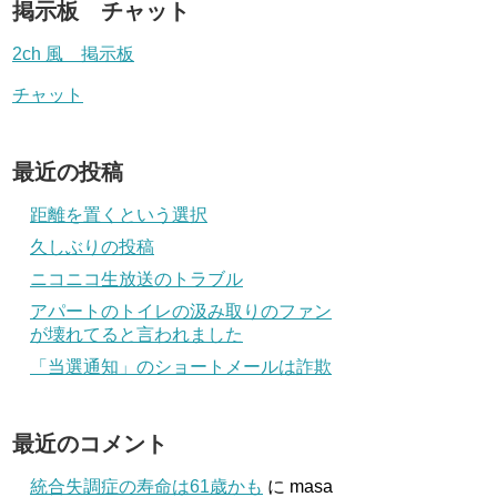
掲示板 チャット
2ch 風 掲示板
チャット
最近の投稿
距離を置くという選択
久しぶりの投稿
ニコニコ生放送のトラブル
アパートのトイレの汲み取りのファン
が壊れてると言われました
「当選通知」のショートメールは詐欺
最近のコメント
統合失調症の寿命は61歳かも
に
masa