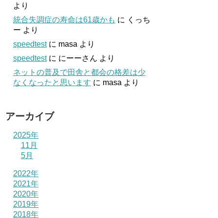
より
統合失調症の寿命は61歳かも
に
くっち
ー
より
speedtest
に
masa
より
speedtest
に
にーーさん
より
ネットの普及で田舎と都会の格差は少
なくなったと思います
に
masa
より
アーカイブ
2025年
11月
5月
2022年
2021年
2020年
2019年
2018年