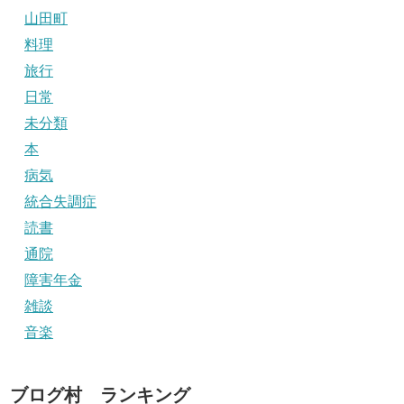
山田町
料理
旅行
日常
未分類
本
病気
統合失調症
読書
通院
障害年金
雑談
音楽
ブログ村 ランキング