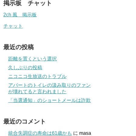
掲示板 チャット
2ch 風 掲示板
チャット
最近の投稿
距離を置くという選択
久しぶりの投稿
ニコニコ生放送のトラブル
アパートのトイレの汲み取りのファン
が壊れてると言われました
「当選通知」のショートメールは詐欺
最近のコメント
統合失調症の寿命は61歳かも
に
masa