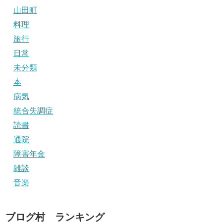
山田町
料理
旅行
日常
未分類
本
病気
統合失調症
読書
通院
障害年金
雑談
音楽
ブログ村 ランキング