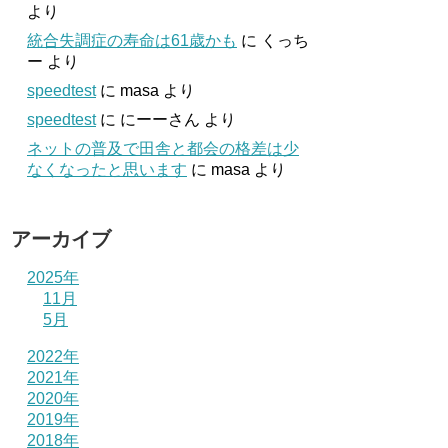
より
統合失調症の寿命は61歳かも
に
くっち
ー
より
speedtest
に
masa
より
speedtest
に
にーーさん
より
ネットの普及で田舎と都会の格差は少
なくなったと思います
に
masa
より
アーカイブ
2025年
11月
5月
2022年
2021年
2020年
2019年
2018年