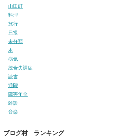
山田町
料理
旅行
日常
未分類
本
病気
統合失調症
読書
通院
障害年金
雑談
音楽
ブログ村 ランキング