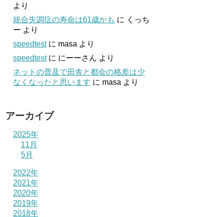
より
統合失調症の寿命は61歳かも
に
くっち
ー
より
speedtest
に
masa
より
speedtest
に
にーーさん
より
ネットの普及で田舎と都会の格差は少
なくなったと思います
に
masa
より
アーカイブ
2025年
11月
5月
2022年
2021年
2020年
2019年
2018年