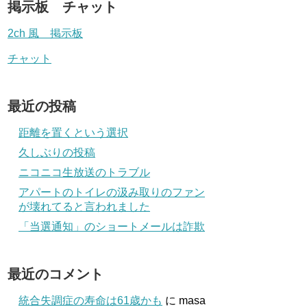
掲示板 チャット
2ch 風 掲示板
チャット
最近の投稿
距離を置くという選択
久しぶりの投稿
ニコニコ生放送のトラブル
アパートのトイレの汲み取りのファン
が壊れてると言われました
「当選通知」のショートメールは詐欺
最近のコメント
統合失調症の寿命は61歳かも
に
masa