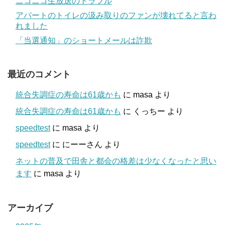
ニコニコ生放送のトラブル
アパートのトイレの汲み取りのファンが壊れてると言わ
れました
「当選通知」のショートメールは詐欺
最近のコメント
統合失調症の寿命は61歳かも
に
masa
より
統合失調症の寿命は61歳かも
に
くっちー
より
speedtest
に
masa
より
speedtest
に
にーーさん
より
ネットの普及で田舎と都会の格差は少なくなったと思い
ます
に
masa
より
アーカイブ