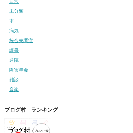
日常
未分類
本
病気
統合失調症
読書
通院
障害年金
雑談
音楽
ブログ村 ランキング