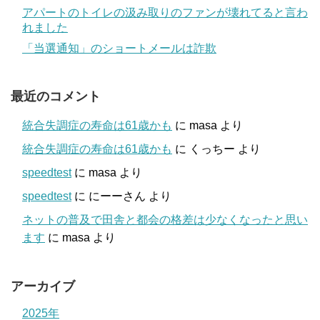
アパートのトイレの汲み取りのファンが壊れてると言わ
れました
「当選通知」のショートメールは詐欺
最近のコメント
統合失調症の寿命は61歳かも
に
masa
より
統合失調症の寿命は61歳かも
に
くっちー
より
speedtest
に
masa
より
speedtest
に
にーーさん
より
ネットの普及で田舎と都会の格差は少なくなったと思い
ます
に
masa
より
アーカイブ
2025年