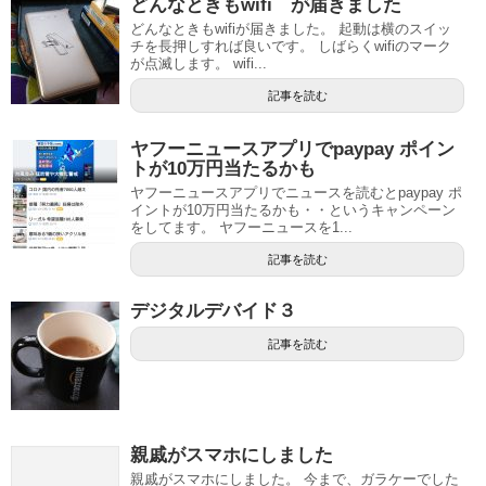
どんなときもwifi が届きました
どんなときもwifiが届きました。 起動は横のスイッ
チを長押しすれば良いです。 しばらくwifiのマーク
が点滅します。 wifi...
記事を読む
ヤフーニュースアプリでpaypay ポイン
トが10万円当たるかも
ヤフーニュースアプリでニュースを読むとpaypay ポ
イントが10万円当たるかも・・というキャンペーン
をしてます。 ヤフーニュースを1...
記事を読む
デジタルデバイド３
記事を読む
親戚がスマホにしました
親戚がスマホにしました。 今まで、ガラケーでした