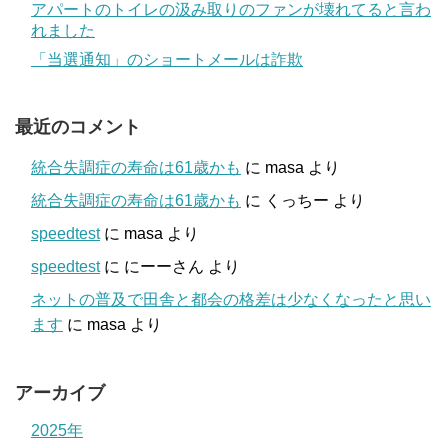
アパートのトイレの汲み取りのファンが壊れてると言わ
れました
「当選通知」のショートメールは詐欺
最近のコメント
統合失調症の寿命は61歳かも
に
masa
より
統合失調症の寿命は61歳かも
に
くっちー
より
speedtest
に
masa
より
speedtest
に
にーーさん
より
ネットの普及で田舎と都会の格差は少なくなったと思い
ます
に
masa
より
アーカイブ
2025年