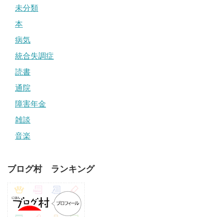
未分類
本
病気
統合失調症
読書
通院
障害年金
雑談
音楽
ブログ村 ランキング