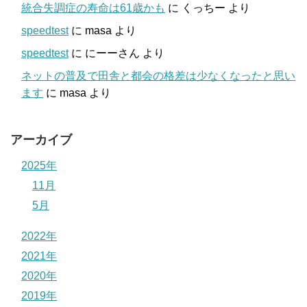
統合失調症の寿命は61歳かも
に
くっちー
より
speedtest
に
masa
より
speedtest
に
にーーさん
より
ネットの普及で田舎と都会の格差は少なくなったと思い
ます
に
masa
より
アーカイブ
2025年
11月
5月
2022年
2021年
2020年
2019年