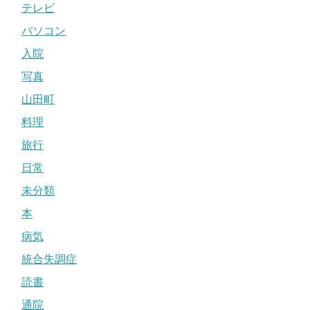
テレビ
パソコン
入院
写真
山田町
料理
旅行
日常
未分類
本
病気
統合失調症
読書
通院