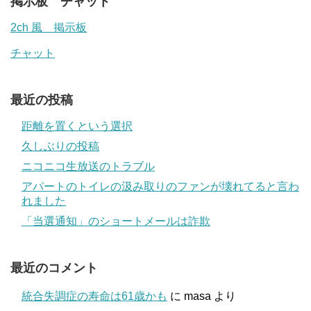
掲示板 チャット
2ch 風 掲示板
チャット
最近の投稿
距離を置くという選択
久しぶりの投稿
ニコニコ生放送のトラブル
アパートのトイレの汲み取りのファンが壊れてると言わ
れました
「当選通知」のショートメールは詐欺
最近のコメント
統合失調症の寿命は61歳かも
に
masa
より