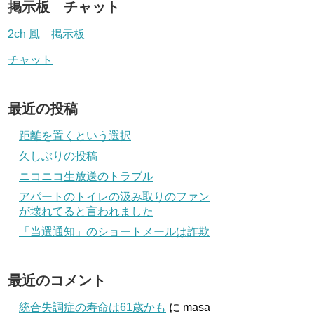
掲示板 チャット
2ch 風 掲示板
チャット
最近の投稿
距離を置くという選択
久しぶりの投稿
ニコニコ生放送のトラブル
アパートのトイレの汲み取りのファン
が壊れてると言われました
「当選通知」のショートメールは詐欺
最近のコメント
統合失調症の寿命は61歳かも
に
masa