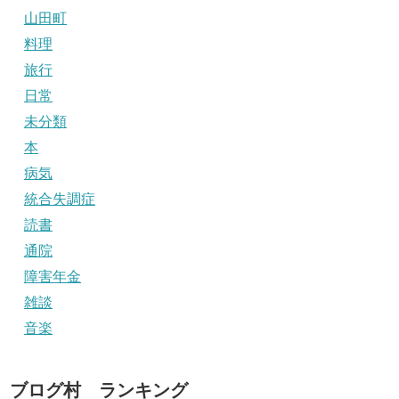
山田町
料理
旅行
日常
未分類
本
病気
統合失調症
読書
通院
障害年金
雑談
音楽
ブログ村 ランキング