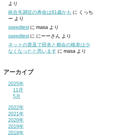
より
統合失調症の寿命は61歳かも
に
くっち
ー
より
speedtest
に
masa
より
speedtest
に
にーーさん
より
ネットの普及で田舎と都会の格差は少
なくなったと思います
に
masa
より
アーカイブ
2025年
11月
5月
2022年
2021年
2020年
2019年
2018年